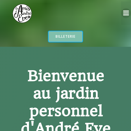
Aller
au
contenu
BILLETERIE
Bienvenue
au jardin
personnel
d'André Eve