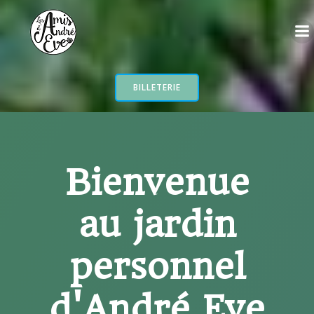
Aller
au
contenu
BILLETERIE
Bienvenue
au jardin
personnel
d'André Eve