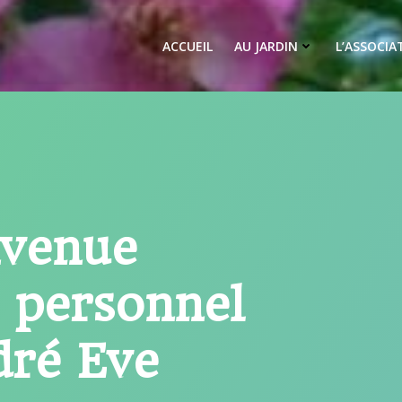
ACCUEIL
AU JARDIN
L’ASSOCIA
nvenue
n personnel
dré Eve