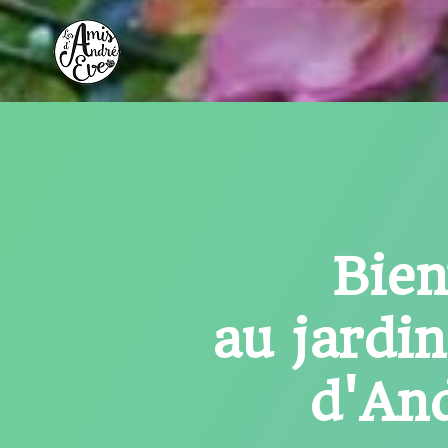
Aller
au
contenu
Bie
au jardi
d'An