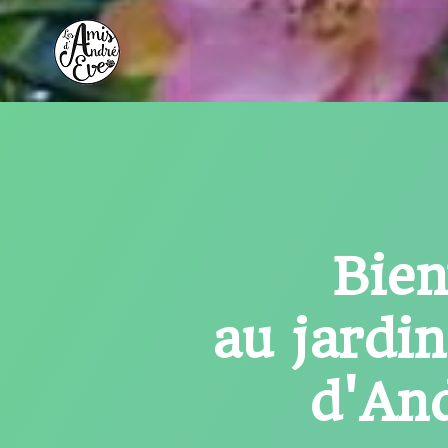
Aller
au
contenu
Bie
au jardi
d'An