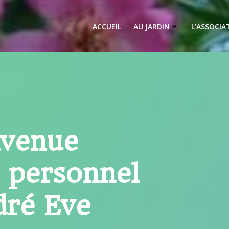
ACCUEIL
AU JARDIN
L’ASSOCIA
nvenue
n personnel
dré Eve