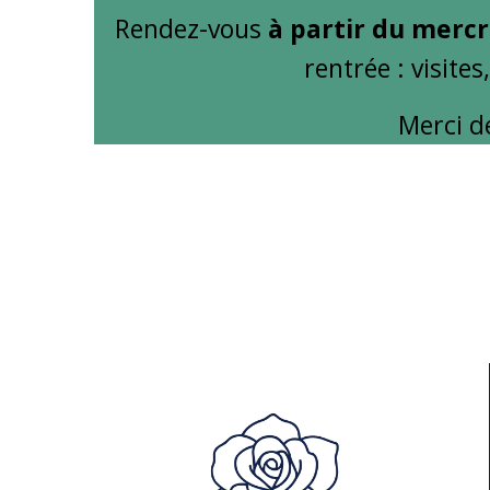
Rendez-vous
à partir du mercr
rentrée : visite
Merci d