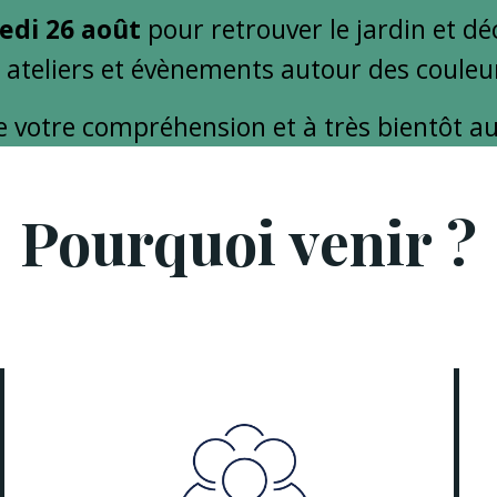
edi 26 août
pour retrouver le jardin et d
s, ateliers et évènements autour des coule
e votre compréhension et à très bientôt au 
Pourquoi venir ?