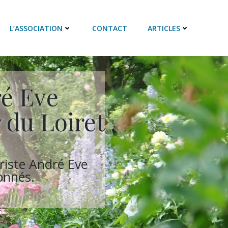
L’ASSOCIATION
CONTACT
ARTICLES
ré Eve
 du Loiret
ériste André Eve
onnés.