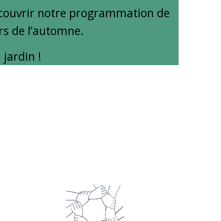
écouvrir notre programmation de
urs de l’automne.
jardin !