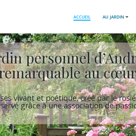
ACCUEIL
AU JARDIN
rdin personnel d’And
 remarquable au cœur
ses vivant et poétique, créé par le rosi
éservé grâce à une association de passi