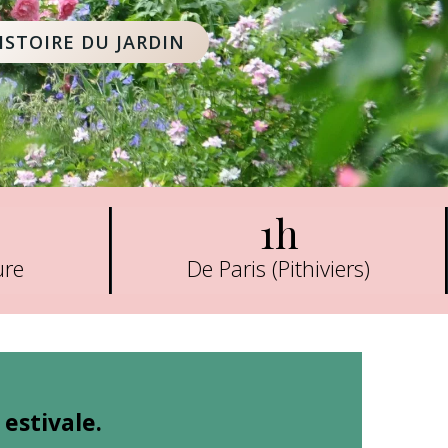
ISTOIRE DU JARDIN
1h
ure
De Paris (Pithiviers)
estivale.