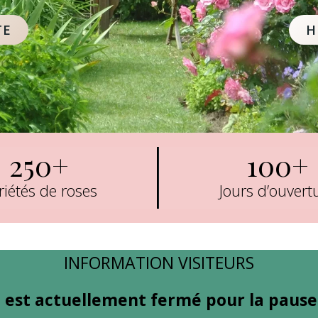
TE
H
250+
100+
riétés de roses
Jours d’ouvert
INFORMATION VISITEURS
n est actuellement fermé pour la pause 