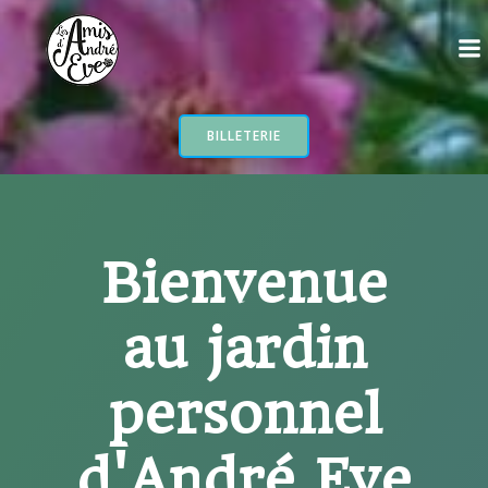
Aller
au
contenu
BILLETERIE
Bienvenue
au jardin
personnel
d'André Eve