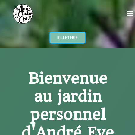
Aller
au
contenu
BILLETERIE
Bienvenue
au jardin
personnel
d'André Eve