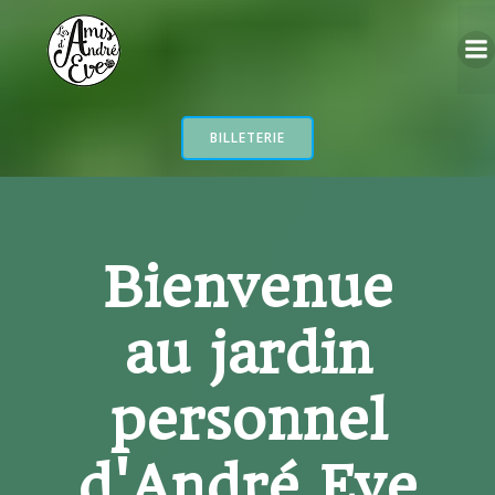
Aller
au
contenu
BILLETERIE
Bienvenue
au jardin
personnel
d'André Eve