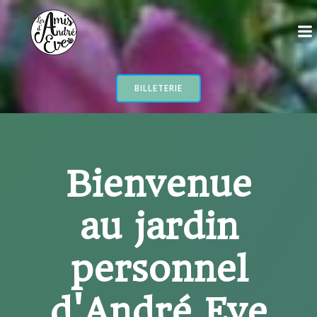
Aller
au
contenu
BILLETERIE
Bienvenue
au jardin
personnel
d'André Eve