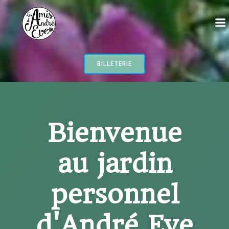
Aller
au
contenu
BILLETERIE
Bienvenue
au jardin
personnel
d'André Eve