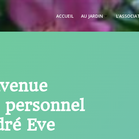
ACCUEIL
AU JARDIN
L’ASSOCIA
nvenue
n personnel
dré Eve