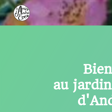
Aller
au
contenu
Bie
au jardi
d'An