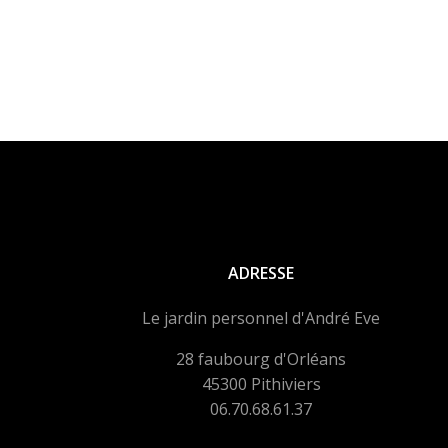
ADRESSE
Le jardin personnel d'André Eve
28 faubourg d'Orléans
45300 Pithiviers
06.70.68.61.37