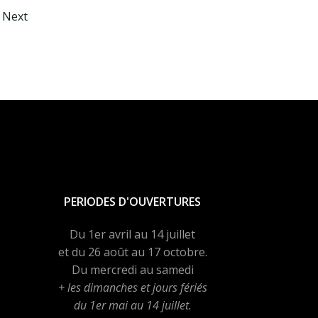
Posts
Next
n
navigation
PERIODES D'OUVERTURES
Du 1er avril au 14 juillet
et du 26 août au 17 octobre.
Du mercredi au samedi
+ les dimanches et jours fériés
du 1er mai au 14 juillet.