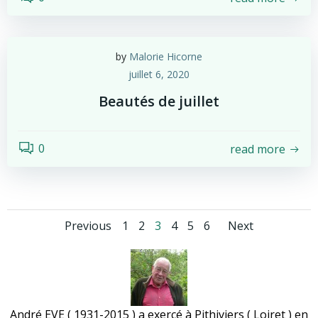
by
Malorie Hicorne
juillet 6, 2020
Beautés de juillet
0
read more
Posts
Posts
Posts
Page
Page
Page
Page
Page
Page
Previous
1
2
3
4
5
6
Next
navigation
navigation
naviga
André EVE ( 1931-2015 ) a exercé à Pithiviers ( Loiret ) en