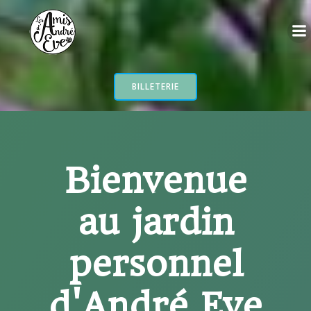
Aller
au
contenu
BILLETERIE
Bienvenue
au jardin
personnel
d'André Eve