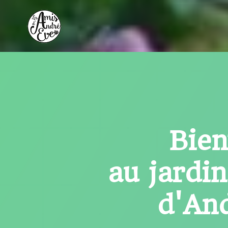
Aller
au
contenu
Bie
au jardi
d'An