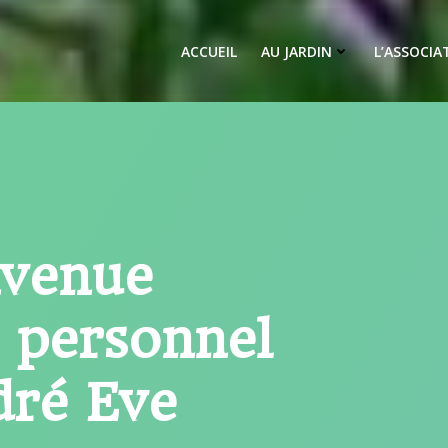
ACCUEIL
AU JARDIN
L’ASSOCIA
nvenue
n personnel
dré Eve