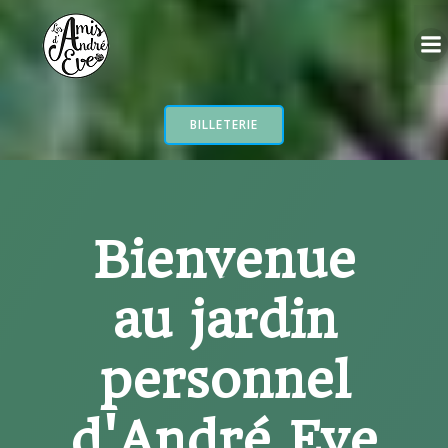
Aller
au
contenu
BILLETERIE
Bienvenue
au jardin
personnel
d'André Eve