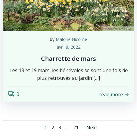
by
Malorie Hicorne
avril 8, 2022
Charrette de mars
Les 18 et 19 mars, les bénévoles se sont une fois de
plus retrouvés au jardin […]
0
read more
Posts
Posts
Page
Page
Page
Page
1
2
3
…
21
Next