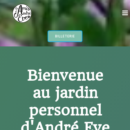
Aller
au
contenu
BILLETERIE
Bienvenue
au jardin
personnel
d'André Eve