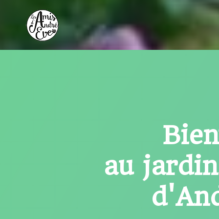
Aller
au
contenu
Bie
au jardi
d'An