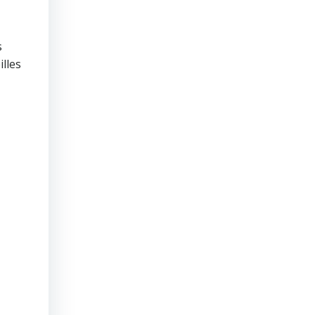
s
illes