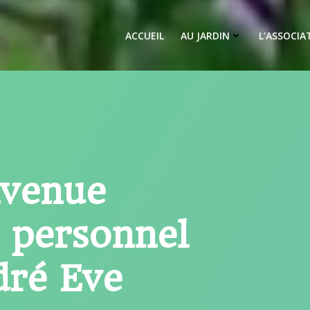
ACCUEIL
AU JARDIN
L’ASSOCIA
nvenue
n personnel
dré Eve