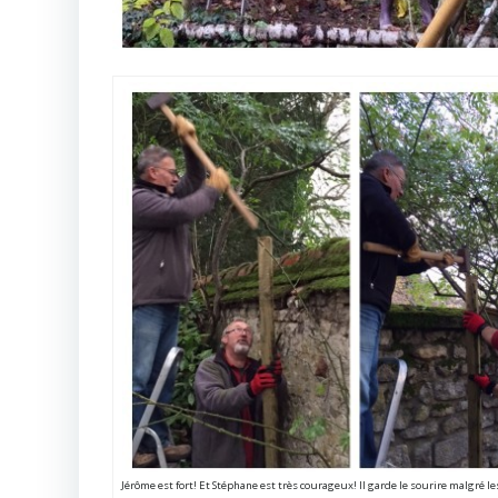
Jérôme est fort! Et Stéphane est très courageux! Il garde le sourire malgré l