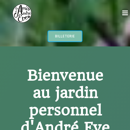
Aller
au
contenu
BILLETERIE
Bienvenue
au jardin
personnel
d'André Eve