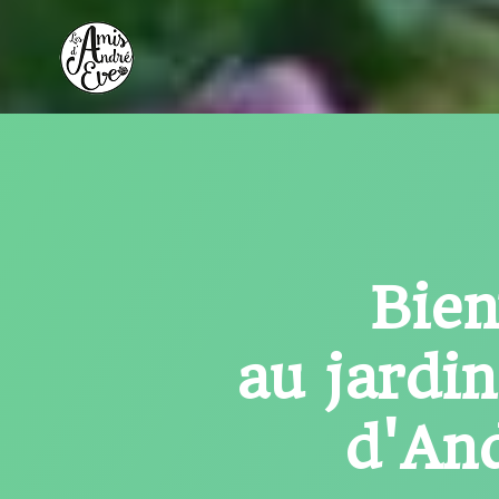
Aller
au
contenu
Bie
au jardi
d'An