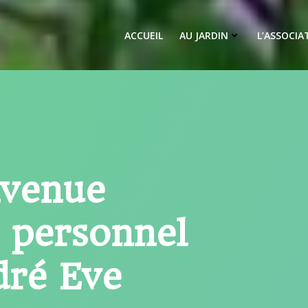
ACCUEIL
AU JARDIN
L’ASSOCIA
nvenue
n personnel
dré Eve