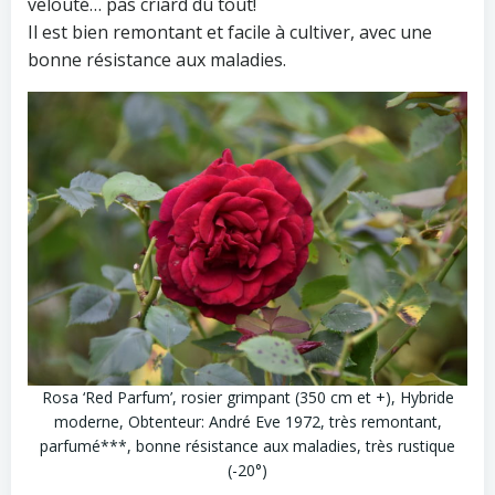
velouté… pas criard du tout!
Il est bien remontant et facile à cultiver, avec une
bonne résistance aux maladies.
Rosa ‘Red Parfum’, rosier grimpant (350 cm et +), Hybride
moderne, Obtenteur: André Eve 1972, très remontant,
parfumé***, bonne résistance aux maladies, très rustique
(-20°)