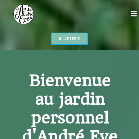
Aller
au
contenu
BILLETERIE
Bienvenue
au jardin
personnel
d'André Eve