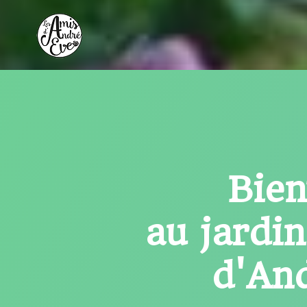
Aller
au
contenu
Bie
au jardi
d'An