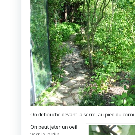
On débouche devant la serre, au pied du cornu
On peut jeter un oeil
vers le jardin…