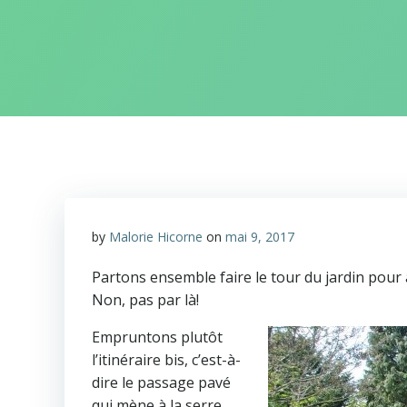
by
Malorie Hicorne
on
mai 9, 2017
Partons ensemble faire le tour du jardin pour a
Non, pas par là!
Empruntons plutôt
l’itinéraire bis, c’est-à-
dire le passage pavé
qui mène à la serre,