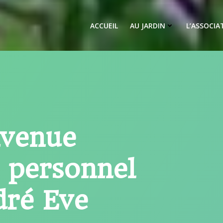
ACCUEIL
AU JARDIN
L’ASSOCIA
nvenue
n personnel
dré Eve