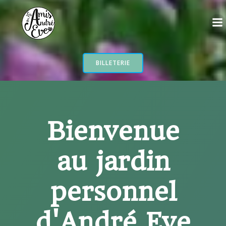
Aller
au
contenu
BILLETERIE
Bienvenue
au jardin
personnel
d'André Eve