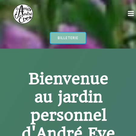
Aller
au
contenu
BILLETERIE
Bienvenue
au jardin
personnel
d'André Eve