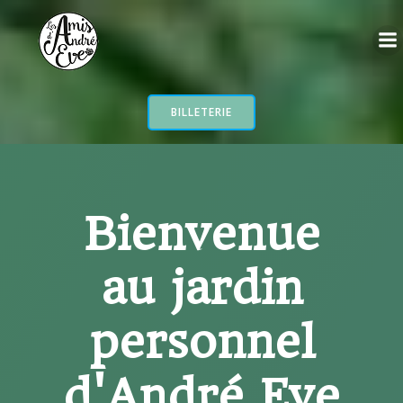
Aller
au
contenu
BILLETERIE
Bienvenue
au jardin
personnel
d'André Eve