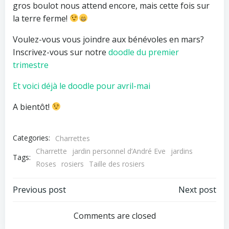
gros boulot nous attend encore, mais cette fois sur
la terre ferme!
Voulez-vous vous joindre aux bénévoles en mars?
Inscrivez-vous sur notre
doodle du premier
trimestre
Et voici déjà le doodle pour avril-mai
A bientôt!
Categories:
Charrettes
Charrette
jardin personnel d’André Eve
jardins
Tags:
Roses
rosiers
Taille des rosiers
Post
Post
Previous post
Next post
navigation
navigation
Comments are closed