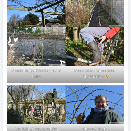
Rosier Neige d’Avril après la
Des rosiers lianes très
taille
« attachants »
Cordula et Pierre-Adrien
Pierre-Adrien