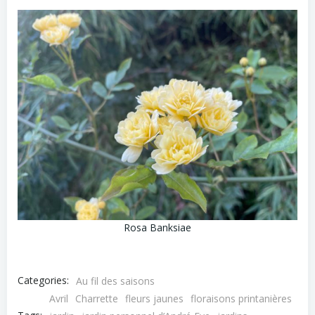
Rosa Banksiae
Categories:
Au fil des saisons
Avril
Charrette
fleurs jaunes
floraisons printanières