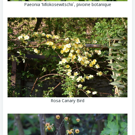
Paeonia ‘Mlokosewitschii´, pivoine botanique
Rosa Canary Bird