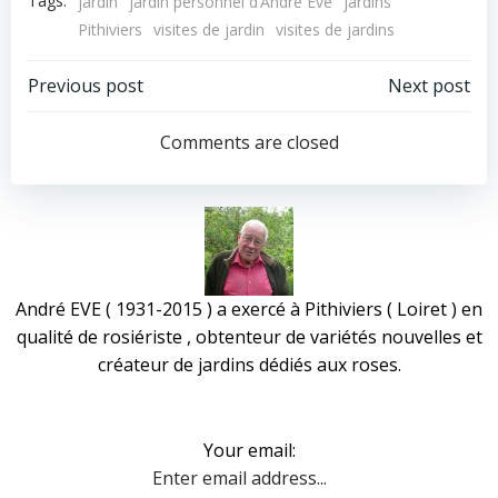
Tags:
jardin
jardin personnel d’André Eve
jardins
Pithiviers
visites de jardin
visites de jardins
Post
Post
Previous post
Next post
navigation
navigation
Comments are closed
André EVE ( 1931-2015 ) a exercé à Pithiviers ( Loiret ) en
qualité de rosiériste , obtenteur de variétés nouvelles et
créateur de jardins dédiés aux roses.
Your email: