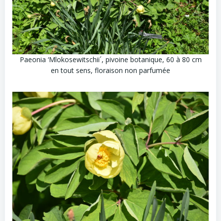
Paeonia ‘Mlokosewitschii´, pivoine botanique, 60 à 80 cm
en tout sens, floraison non parfumée