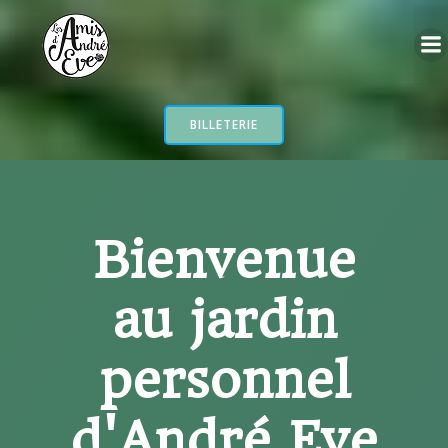
Aller
au
contenu
BILLETERIE
Bienvenue
au jardin
personnel
d'André Eve