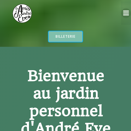
Aller
au
contenu
BILLETERIE
Bienvenue
au jardin
personnel
d'André Eve