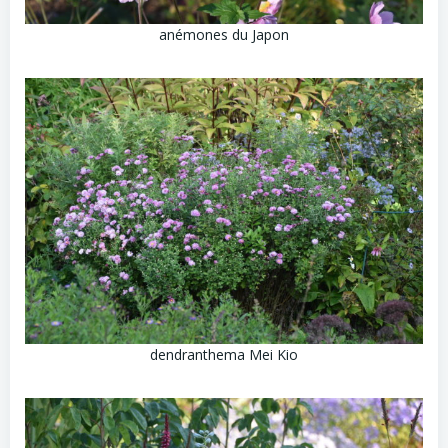
anémones du Japon
dendranthema Mei Kio