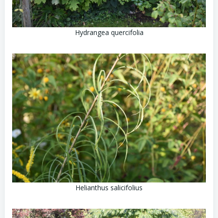
Hydrangea quercifolia
Helianthus salicifolius