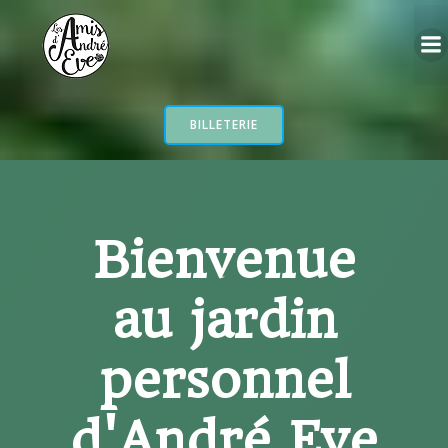
Aller
au
contenu
BILLETERIE
Bienvenue
au jardin
personnel
d'André Eve