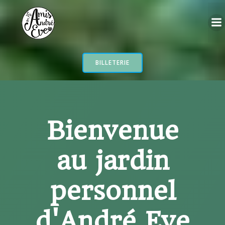
Aller
au
contenu
BILLETERIE
Bienvenue
au jardin
personnel
d'André Eve