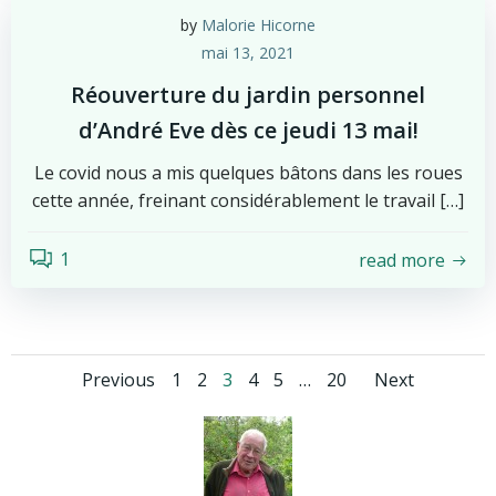
by
Malorie Hicorne
mai 13, 2021
Réouverture du jardin personnel
d’André Eve dès ce jeudi 13 mai!
Le covid nous a mis quelques bâtons dans les roues
cette année, freinant considérablement le travail […]
1
read more
Posts
Posts
Posts
Page
Page
Page
Page
Page
Page
Previous
1
2
3
4
5
…
20
Next
navigation
navigation
navig