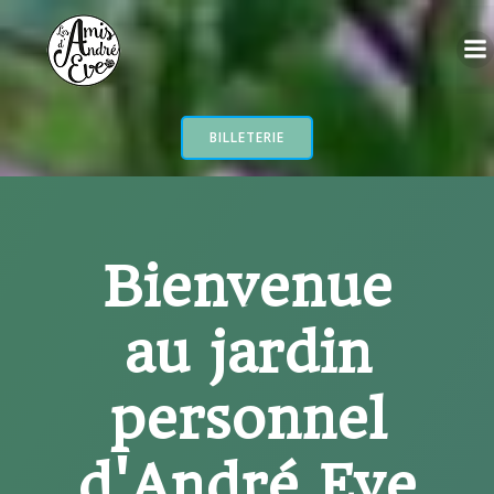
Aller
au
contenu
BILLETERIE
Bienvenue
au jardin
personnel
d'André Eve