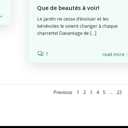
Que de beautés à voir!
Le jardin ne cesse d’évoluer et les
bénévoles le voient changer à chaque
charrette! Davantage de […]
1
read more
Posts
Posts
Page
Page
Page
Page
Page
Page
Previous
1
2
3
4
5
…
22
navigation
navigatio