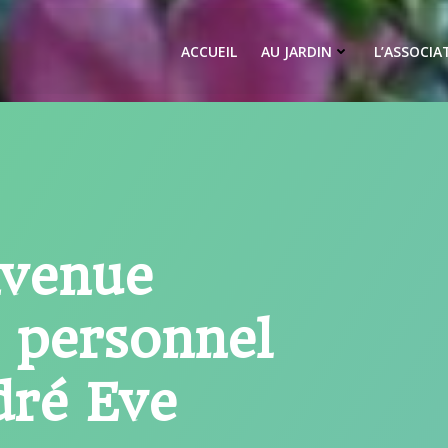
ACCUEIL
AU JARDIN
L’ASSOCIA
nvenue
n personnel
dré Eve