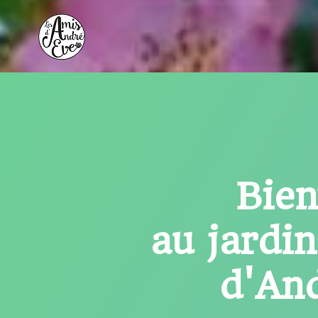
Aller
au
contenu
Bie
au jardi
d'An